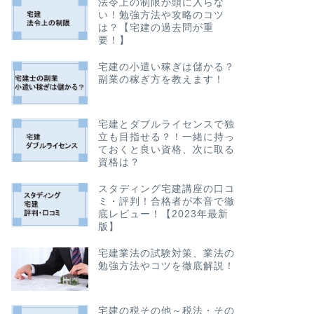
法令上の制限が頭に入らな
い！勉強方法や攻略のコツ
は？【宅建の過去問が重
要！】
宅建の小遣い稼ぎは儲かる？
副業の稼ぎ方を教えます！
宅建とダブルライセンスで独
立も目指せる？！一緒に持っ
ておくと良い資格、次に取る
資格は？
スタディング宅建講座の口コ
ミ・評判！合格者が本音で徹
底レビュー！【2023年最新
版】
宅建業法の試験対策、業法の
勉強方法やコツを徹底解説！
宅建の税その他～税法・その