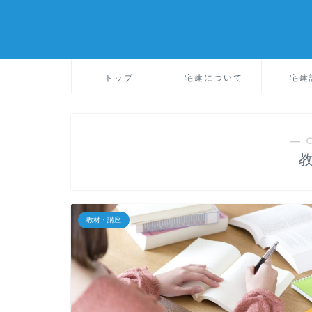
トップ
宅建について
宅建
― 
教材・講座