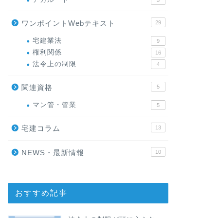
5
ワンポイントWebテキスト
29
宅建業法
9
権利関係
16
法令上の制限
4
関連資格
5
マン管・管業
5
宅建コラム
13
NEWS・最新情報
10
おすすめ記事