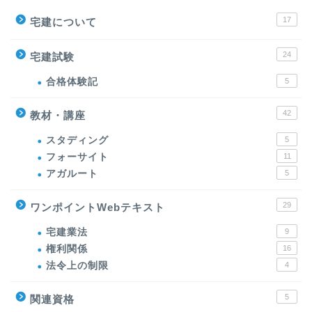
17
宅建について
24
宅建試験
合格体験記
5
42
教材・講座
スタディング
5
フォーサイト
11
アガルート
5
29
ワンポイントWebテキスト
宅建業法
9
権利関係
16
法令上の制限
4
5
関連資格