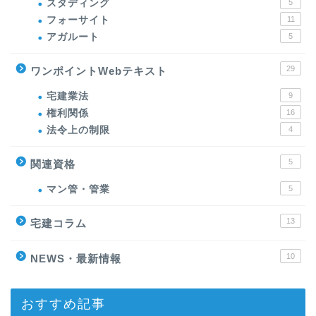
スタディング
5
フォーサイト
11
アガルート
5
29
ワンポイントWebテキスト
宅建業法
9
権利関係
16
法令上の制限
4
5
関連資格
マン管・管業
5
13
宅建コラム
10
NEWS・最新情報
おすすめ記事