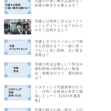
宅建の小遣い稼ぎは儲かる？
副業の稼ぎ方を教えます！
宅建とは簡単に言えば？メリ
ットとデメリットは？分かり
やすく説明すると？
宅建とダブルライセンスで独
立も目指せる？！一緒に持っ
ておくと良い資格、次に取る
資格は？
宅建の民法は難しい？民法や
権利関係の効率のよい勉強
法・攻略法のコツ、優先順位
は？
スタディング宅建講座の口コ
ミ・評判！合格者が本音で徹
底レビュー！【2023年最新
版】
宅建の税その他～税法・その