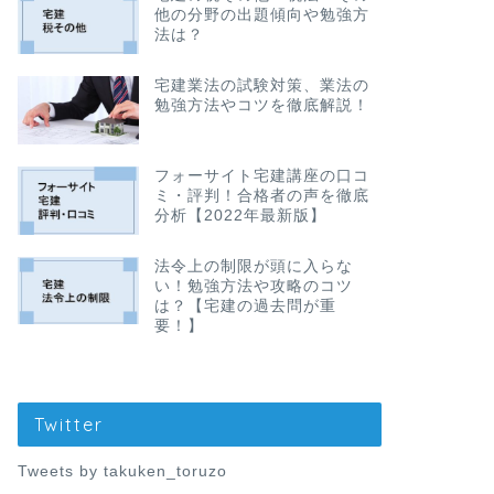
他の分野の出題傾向や勉強方
法は？
宅建業法の試験対策、業法の
勉強方法やコツを徹底解説！
フォーサイト宅建講座の口コ
ミ・評判！合格者の声を徹底
分析【2022年最新版】
法令上の制限が頭に入らな
い！勉強方法や攻略のコツ
は？【宅建の過去問が重
要！】
Twitter
Tweets by takuken_toruzo