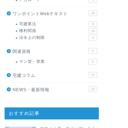
5
ワンポイントWebテキスト
29
宅建業法
9
権利関係
16
法令上の制限
4
関連資格
5
マン管・管業
5
宅建コラム
13
NEWS・最新情報
10
おすすめ記事