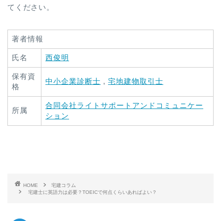
てください。
著者情報
氏名
西俊明
保有資
中小企業診断士
,
宅地建物取引士
格
合同会社ライトサポートアンドコミュニケー
所属
ション
HOME
宅建コラム
宅建士に英語力は必要？TOEICで何点くらいあればよい？