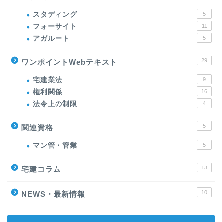
スタディング
5
フォーサイト
11
アガルート
5
29
ワンポイントWebテキスト
宅建業法
9
権利関係
16
法令上の制限
4
5
関連資格
マン管・管業
5
13
宅建コラム
10
NEWS・最新情報